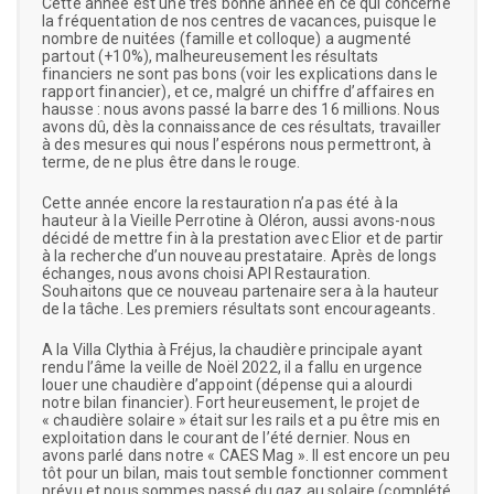
Cette année est une très bonne année en ce qui concerne
la fréquentation de nos centres de vacances, puisque le
nombre de nuitées (famille et colloque) a augmenté
partout (+10%), malheureusement les résultats
financiers ne sont pas bons (voir les explications dans le
rapport financier), et ce, malgré un chiffre d’affaires en
hausse : nous avons passé la barre des 16 millions. Nous
avons dû, dès la connaissance de ces résultats, travailler
à des mesures qui nous l’espérons nous permettront, à
terme, de ne plus être dans le rouge.
Cette année encore la restauration n’a pas été à la
hauteur à la Vieille Perrotine à Oléron, aussi avons-nous
décidé de mettre fin à la prestation avec Elior et de partir
à la recherche d’un nouveau prestataire. Après de longs
échanges, nous avons choisi API Restauration.
Souhaitons que ce nouveau partenaire sera à la hauteur
de la tâche. Les premiers résultats sont encourageants.
A la Villa Clythia à Fréjus, la chaudière principale ayant
rendu l’âme la veille de Noël 2022, il a fallu en urgence
louer une chaudière d’appoint (dépense qui a alourdi
notre bilan financier). Fort heureusement, le projet de
« chaudière solaire » était sur les rails et a pu être mis en
exploitation dans le courant de l’été dernier. Nous en
avons parlé dans notre « CAES Mag ». Il est encore un peu
tôt pour un bilan, mais tout semble fonctionner comment
prévu et nous sommes passé du gaz au solaire (complété