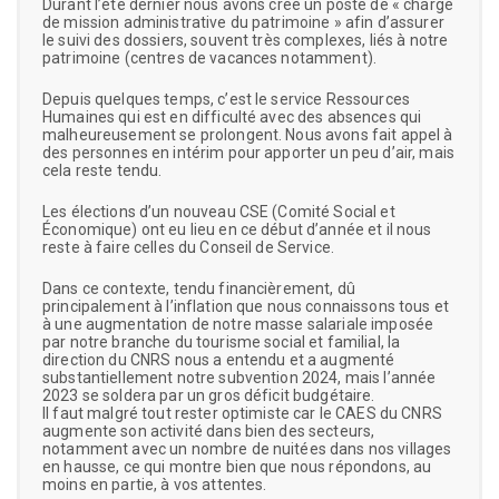
Durant l’été dernier nous avons créé un poste de « chargé
de mission administrative du patrimoine » afin d’assurer
le suivi des dossiers, souvent très complexes, liés à notre
patrimoine (centres de vacances notamment).
Depuis quelques temps, c’est le service Ressources
Humaines qui est en difficulté avec des absences qui
malheureusement se prolongent. Nous avons fait appel à
des personnes en intérim pour apporter un peu d’air, mais
cela reste tendu.
Les élections d’un nouveau CSE (Comité Social et
Économique) ont eu lieu en ce début d’année et il nous
reste à faire celles du Conseil de Service.
Dans ce contexte, tendu financièrement, dû
principalement à l’inflation que nous connaissons tous et
à une augmentation de notre masse salariale imposée
par notre branche du tourisme social et familial, la
direction du CNRS nous a entendu et a augmenté
substantiellement notre subvention 2024, mais l’année
2023 se soldera par un gros déficit budgétaire.
Il faut malgré tout rester optimiste car le CAES du CNRS
augmente son activité dans bien des secteurs,
notamment avec un nombre de nuitées dans nos villages
en hausse, ce qui montre bien que nous répondons, au
moins en partie, à vos attentes.