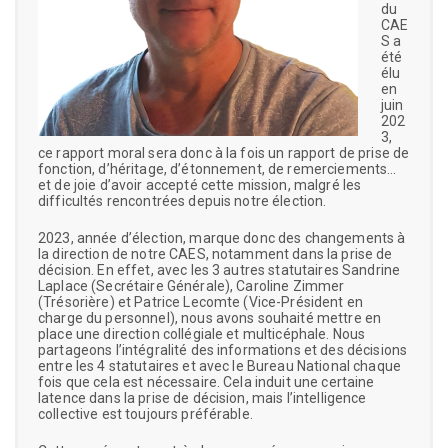
du
CAE
S a
été
élu
en
juin
202
3,
ce rapport moral sera donc à la fois un rapport de prise de
fonction, d’héritage, d’étonnement, de remerciements…
et de joie d’avoir accepté cette mission, malgré les
difficultés rencontrées depuis notre élection.
2023, année d’élection, marque donc des changements à
la direction de notre CAES, notamment dans la prise de
décision. En effet, avec les 3 autres statutaires Sandrine
Laplace (Secrétaire Générale), Caroline Zimmer
(Trésorière) et Patrice Lecomte (Vice-Président en
charge du personnel), nous avons souhaité mettre en
place une direction collégiale et multicéphale. Nous
partageons l’intégralité des informations et des décisions
entre les 4 statutaires et avec le Bureau National chaque
fois que cela est nécessaire. Cela induit une certaine
latence dans la prise de décision, mais l’intelligence
collective est toujours préférable.