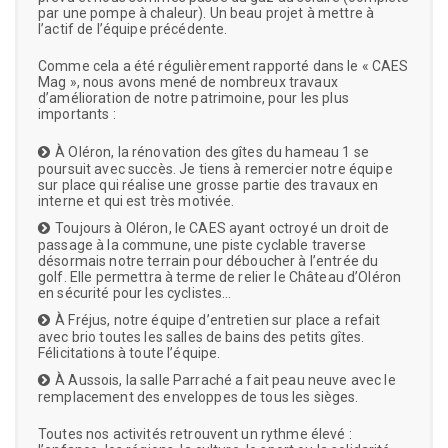
par une pompe à chaleur). Un beau projet à mettre à
l’actif de l’équipe précédente.
Comme cela a été régulièrement rapporté dans le « CAES
Mag », nous avons mené de nombreux travaux
d’amélioration de notre patrimoine, pour les plus
importants :
À Oléron, la rénovation des gîtes du hameau 1 se
poursuit avec succès. Je tiens à remercier notre équipe
sur place qui réalise une grosse partie des travaux en
interne et qui est très motivée.
Toujours à Oléron, le CAES ayant octroyé un droit de
passage à la commune, une piste cyclable traverse
désormais notre terrain pour déboucher à l’entrée du
golf. Elle permettra à terme de relier le Château d’Oléron
en sécurité pour les cyclistes…
À Fréjus, notre équipe d’entretien sur place a refait
avec brio toutes les salles de bains des petits gîtes.
Félicitations à toute l’équipe.
À Aussois, la salle Parraché a fait peau neuve avec le
remplacement des enveloppes de tous les sièges.
Toutes nos activités retrouvent un rythme élevé :