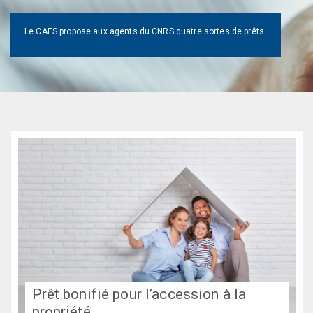
Le CAES propose aux agents du CNRS quatre sortes de prêts
.
Prêt bonifié pour l’accession à la
Prêt bonifié pour l’accession à la
propriété
propriété