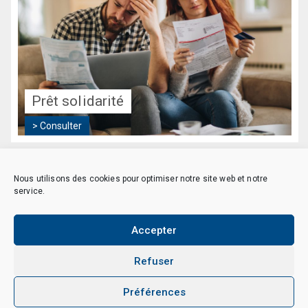
Prêt solidarité
Prêt solidarité
> Consulter
> Consulter
Nous utilisons des cookies pour optimiser notre site web et notre
service.
Accepter
Copyright © 2026 CAES du CNRS. Tous droits réservés.
Politique de cookies (EU)
Politique de confidentialité
Mentions Légales et Politique des données personnelles
Refuser
Crédits
Préférences