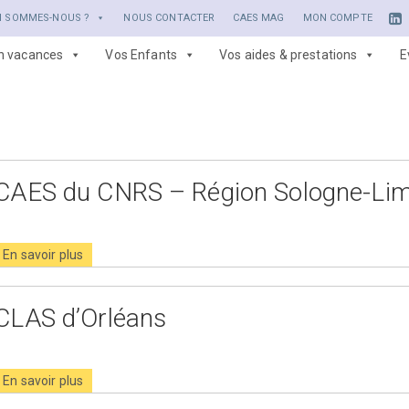
I SOMMES-NOUS ?
NOUS CONTACTER
CAES MAG
MON COMPTE
en vacances
Vos Enfants
Vos aides & prestations
E
CAES du CNRS – Région Sologne-Lim
En savoir plus
CLAS d’Orléans
En savoir plus