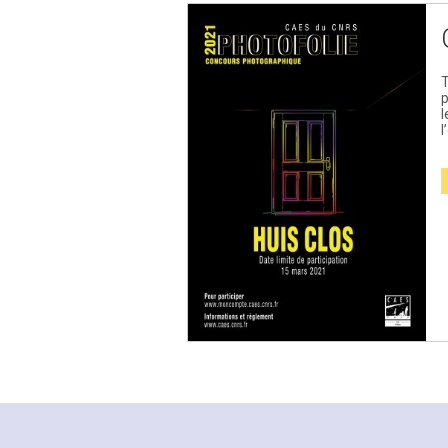
T
l
l