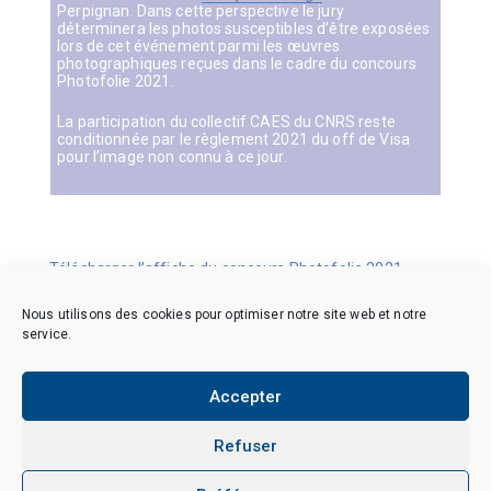
Perpignan. Dans cette perspective le jury
déterminera les photos susceptibles d’être exposées
lors de cet événement parmi les œuvres
photographiques reçues dans le cadre du concours
Photofolie 2021.
La participation du collectif CAES du CNRS reste
conditionnée par le règlement 2021 du off de Visa
pour l’image non connu à ce jour.
Télécharger l’affiche du concours Photofolie 2021
Nous utilisons des cookies pour optimiser notre site web et notre
service.
Accepter
Copyright © 2026 CAES du CNRS. Tous droits réservés.
Politique de cookies (EU)
Politique de confidentialité
Mentions Légales et Politique des données personnelles
Refuser
Crédits