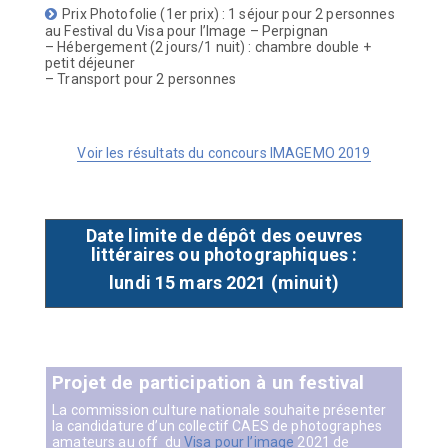
Prix Photofolie (1er prix) : 1 séjour pour 2 personnes
au Festival du Visa pour l’Image – Perpignan
– Hébergement (2 jours/1 nuit) : chambre double +
petit déjeuner
– Transport pour 2 personnes
Voir les résultats du concours IMAGEMO 2019
Date limite de dépôt des oeuvres
littéraires ou photographiques :
lundi 15 mars 2021 (minuit)
Projet de participation à un festival
La commission culture nationale souhaite présenter
la candidature d’un collectif CAES de photographes
amateurs au off
du
Visa pour l’image
2021 de