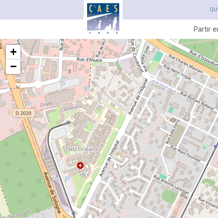
QU
Partir 
+
−