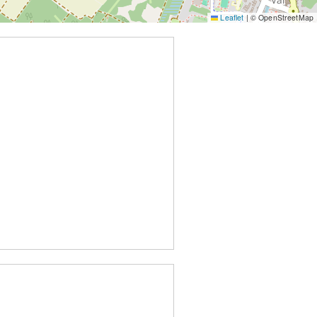
Leaflet
|
© OpenStreetMap