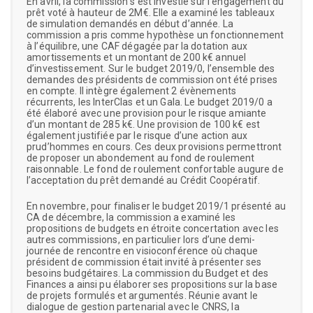
En avril, la commission s’est investie sur l’engagement du
prêt voté à hauteur de 2M€. Elle a examiné les tableaux
de simulation demandés en début d’année. La
commission a pris comme hypothèse un fonctionnement
à l’équilibre, une CAF dégagée par la dotation aux
amortissements et un montant de 200 k€ annuel
d’investissement. Sur le budget 2019/0, l’ensemble des
demandes des présidents de commission ont été prises
en compte. Il intègre également 2 évènements
récurrents, les InterClas et un Gala. Le budget 2019/0 a
été élaboré avec une provision pour le risque amiante
d’un montant de 285 k€. Une provision de 100 k€ est
également justifiée par le risque d’une action aux
prud’hommes en cours. Ces deux provisions permettront
de proposer un abondement au fond de roulement
raisonnable. Le fond de roulement confortable augure de
l’acceptation du prêt demandé au Crédit Coopératif.
En novembre, pour finaliser le budget 2019/1 présenté au
CA de décembre, la commission a examiné les
propositions de budgets en étroite concertation avec les
autres commissions, en particulier lors d’une demi-
journée de rencontre en visioconférence où chaque
président de commission était invité à présenter ses
besoins budgétaires. La commission du Budget et des
Finances a ainsi pu élaborer ses propositions sur la base
de projets formulés et argumentés. Réunie avant le
dialogue de gestion partenarial avec le CNRS, la