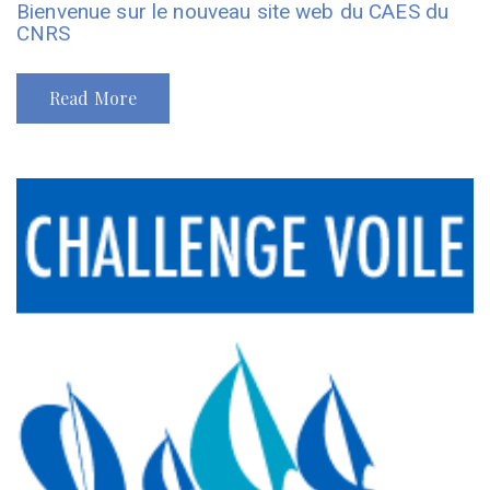
Bienvenue sur le nouveau site web du CAES du
CNRS
Read More