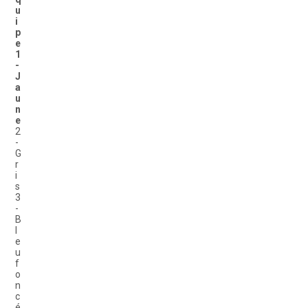
u
i
p
e
1
-
J
a
u
n
e
2
-
G
r
i
s
3
-
B
l
e
u
f
o
n
c
é