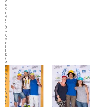
e
u
C
i
e
l
)
2
–
C
y
r
i
l
D
r
a
n
c
o
u
r
t
(
V
e
r
t