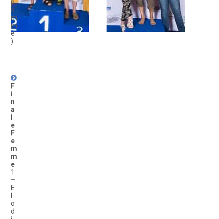
p
o
m
m
e
)
F
i
n
a
l
e
F
e
m
m
e
1
–
E
l
o
d
i