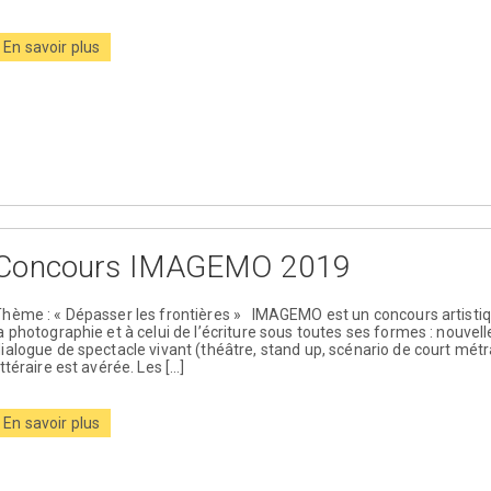
En savoir plus
Concours IMAGEMO 2019
hème : « Dépasser les frontières » IMAGEMO est un concours artistiq
a photographie et à celui de l’écriture sous toutes ses formes : nouvel
ialogue de spectacle vivant (théâtre, stand up, scénario de court métrag
ittéraire est avérée. Les […]
En savoir plus