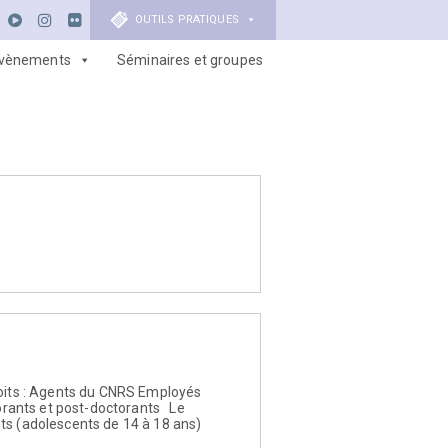
OUTILS PRATIQUES
vènements
Séminaires et groupes
roits : Agents du CNRS Employés
orants et post-doctorants Le
nts (adolescents de 14 à 18 ans)