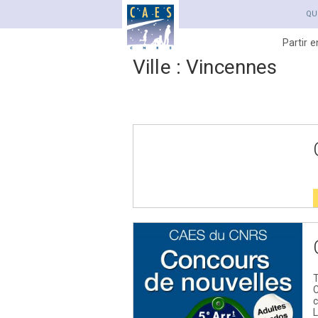
QU
Partir 
Ville :
Vincennes
Navigation
des
articles
T
c