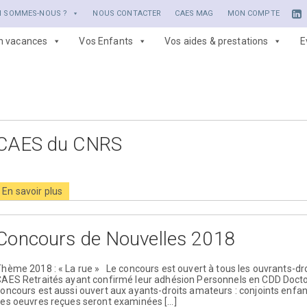
I SOMMES-NOUS ?
NOUS CONTACTER
CAES MAG
MON COMPTE
en vacances
Vos Enfants
Vos aides & prestations
E
CAES du CNRS
En savoir plus
Concours de Nouvelles 2018
hème 2018 : « La rue » Le concours est ouvert à tous les ouvrants-d
CAES Retraités ayant confirmé leur adhésion Personnels en CDD Doct
oncours est aussi ouvert aux ayants-droits amateurs : conjoints enfa
Les oeuvres reçues seront examinées […]