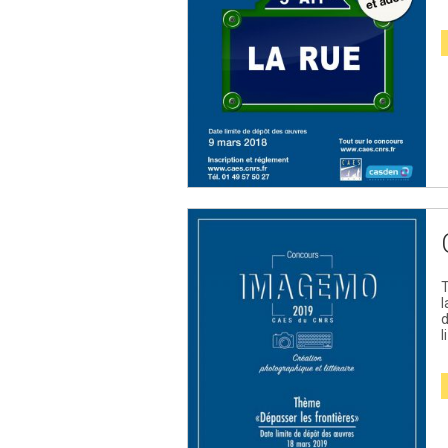
T
l
d
l