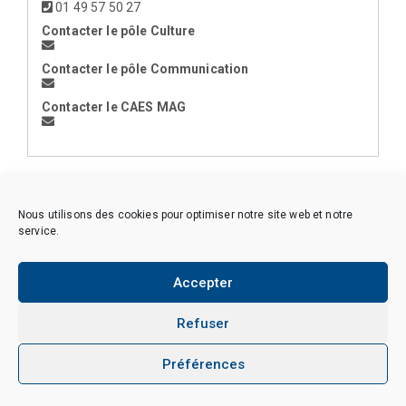
01 49 57 50 27
Contacter le pôle Culture
Contacter le pôle Communication
Contacter le CAES MAG
< la Région
Nous utilisons des cookies pour optimiser notre site web et notre
service.
Accepter
Copyright © 2026 CAES du CNRS. Tous droits réservés.
Politique de cookies (EU)
Politique de confidentialité
Mentions Légales et Politique des données personnelles
Refuser
Crédits
Préférences