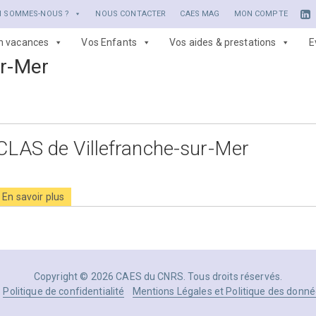
I SOMMES-NOUS ?
NOUS CONTACTER
CAES MAG
MON COMPTE
en vacances
Vos Enfants
Vos aides & prestations
E
ur-Mer
CLAS de Villefranche-sur-Mer
En savoir plus
Copyright © 2026 CAES du CNRS. Tous droits réservés.
Politique de confidentialité
Mentions Légales et Politique des donné