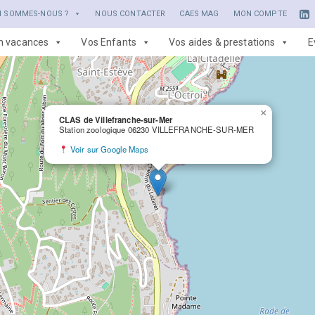
I SOMMES-NOUS ?
NOUS CONTACTER
CAES MAG
MON COMPTE
en vacances
Vos Enfants
Vos aides & prestations
E
×
CLAS de Villefranche-sur-Mer
Station zoologique 06230 VILLEFRANCHE-SUR-MER
Voir sur Google Maps