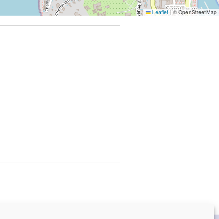
Leaflet
|
© OpenStreetMap