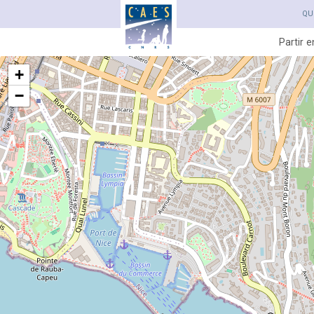
QU
Partir 
+
−