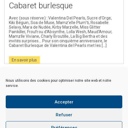
Cabaret burlesque
Avec (sous réserve) : Valentina Del Pearls, Sucre d’Orge,
Kiki Béguin, Soa de Muse, Mamz’elle Plum’ti, Rosabelle
Selavy, Mara de Nudée, Kirby Marzelle, Miss Glitter
Painkiller, Froufrou d’Absynthe, Lolla Wesh, Maud’Amour,
Mamzlle Viviane, Charly Broutille, La Big Bertha et des
invités surprises… Pour son cinquième anniversaire, le
Cabaret Burlesque de Valentina del Pearls met les […]
En savoir plus
Page
Page
Page
1
2
…
11
Suivant
Nous utilisons des cookies pour optimiser notre site web et notre
service.
Accepter
Copyright © 2026 CAES du CNRS. Tous droits réservés.
Politique de cookies (EU)
Politique de confidentialité
Mentions Légales et Politique des données personnelles
Refuser
Crédits
Préférences