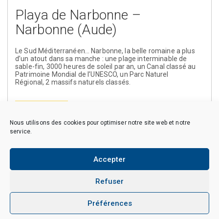
Playa de Narbonne –
Narbonne (Aude)
Le Sud Méditerranéen… Narbonne, la belle romaine a plus
d’un atout dans sa manche : une plage interminable de
sable-fin, 3000 heures de soleil par an, un Canal classé au
Patrimoine Mondial de l’UNESCO, un Parc Naturel
Régional, 2 massifs naturels classés.
En savoir plus
Nous utilisons des cookies pour optimiser notre site web et notre
service.
Accepter
Copyright © 2026 CAES du CNRS. Tous droits réservés.
Politique de cookies (EU)
Politique de confidentialité
Mentions Légales et Politique des données personnelles
Refuser
Crédits
Préférences