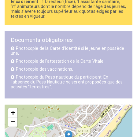
Encadrement :
1 Directeur(trice), 1 assistante sanitaire,
“n” animateurs dont le nombre dépend de l’âge des jeunes,
mais s’avère toujours supérieur aux quotas exigés par les
textes en vigueur.
Documents obligatoires
Photocopie de la Carte d’Identité si le jeune en possède
une,
Photocopie de l’attestation de la Carte Vitale,
Photocopie des vaccinations,
Photocopie du Pass nautique du participant. En
l’absence du Pass Nautique ne seront proposées que des
activités “terrestres”.
+
−