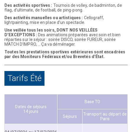
Des activités sportives :
Tournois de volley, de badminton, de
flag, d’ultimate, de football, de ping-pong.
Des activités manuelles ou artistiques :
Cellograff,
lightpainting, mise en place d’un spectacle.
Une veillée tous les soirs, DONT NOS VEILLÉES
D’EXCEPTIONS :
Des animations préparées avec soin et bien
réparties sur le séjour : soirée DISCO, soirée FUREUR, soirée
MATCH D’IMPRO, … Ça va déménager.
Toutes les prestations sportives extérieures sont encadrées
par des Moniteurs Fédéraux et/ou Brevetés d’État.
Tarifs Été
Base TD
Dates de séjours
14 jours
Transport au départ de
Séjours
Paris