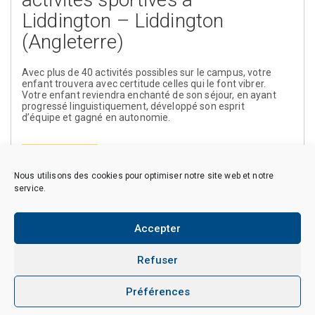
Liddington – Liddington
(Angleterre)
Avec plus de 40 activités possibles sur le campus, votre
enfant trouvera avec certitude celles qui le font vibrer.
Votre enfant reviendra enchanté de son séjour, en ayant
progressé linguistiquement, développé son esprit
d’équipe et gagné en autonomie.
En savoir plus
Nous utilisons des cookies pour optimiser notre site web et notre
service.
Accepter
Copyright © 2026 CAES du CNRS. Tous droits réservés.
Politique de cookies (EU)
Politique de confidentialité
Mentions Légales et Politique des données personnelles
Refuser
Crédits
Préférences