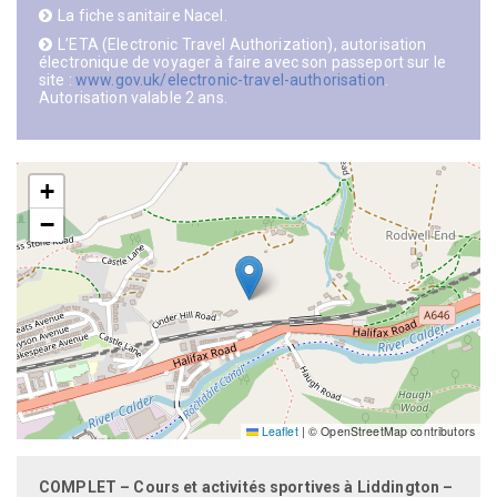
La fiche sanitaire Nacel.
L’ETA (Electronic Travel Authorization), autorisation
électronique de voyager à faire avec son passeport sur le
site :
www.gov.uk/electronic-travel-authorisation
.
Autorisation valable 2 ans.
+
−
Leaflet
|
© OpenStreetMap contributors
COMPLET – Cours et activités sportives à Liddington –