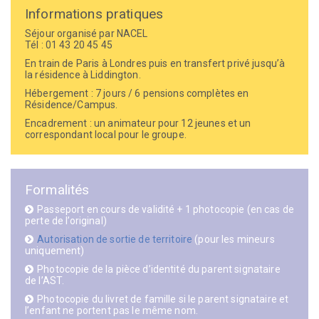
Informations pratiques
Séjour organisé par NACEL
Tél :
01 43 20 45 45
En train de Paris à Londres puis en transfert privé jusqu’à
la résidence à Liddington.
Hébergement : 7 jours / 6 pensions complètes en
Résidence/Campus.
Encadrement : un animateur pour 12 jeunes et un
correspondant local pour le groupe.
Formalités
Passeport en cours de validité + 1 photocopie (en cas de
perte de l’original)
Autorisation de sortie de territoire
(pour les mineurs
uniquement)
Photocopie de la pièce d’identité du parent signataire
de l’AST.
Photocopie du livret de famille si le parent signataire et
l’enfant ne portent pas le même nom.