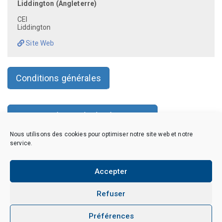
Liddington (Angleterre)
CEI
Liddington
Site Web
Conditions générales
Faire une demande de réservation
Nous utilisons des cookies pour optimiser notre site web et notre
service.
Copyright © 2026 CAES du CNRS. Tous droits réservés.
Accepter
Politique de cookies (EU)
Politique de confidentialité
Mentions Légales et Politique des données personnelles
Crédits
Refuser
Dispositions légales et réglementaires
Préférences