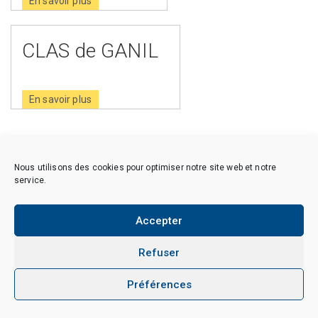
En savoir plus
CLAS de GANIL
En savoir plus
Nous utilisons des cookies pour optimiser notre site web et notre
Copyright © 2026 CAES du CNRS. Tous droits réservés.
service.
Politique de cookies (EU)
Politique de confidentialité
Mentions Légales et Politique des données personnelles
Crédits
Accepter
Refuser
Préférences