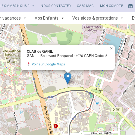
I SOMMES-NOUS ?
NOUS CONTACTER
CAES MAG
MON COMPTE
en vacances
Vos Enfants
Vos aides & prestations
E
×
CLAS de GANIL
GANIL - Boulevard Becquerel 14076 CAEN Cedex 5
Voir sur Google Maps