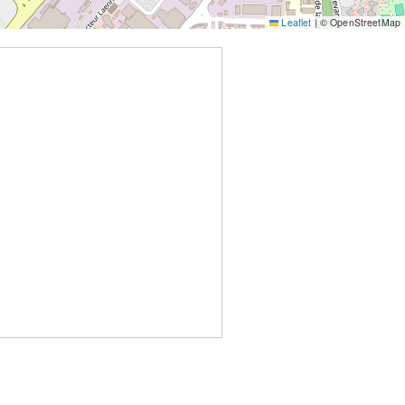
Leaflet
|
© OpenStreetMap