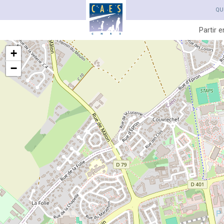
QU
Partir 
+
−