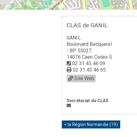
CLAS de GANIL
GANIL
Boulevard Becquerel
- BP 55027
14076 Caen Cedex 5
02 31 45 46 09
02 31 45 46 65
Site Web
Secrétariat du CLAS
< la Région Normandie (19)