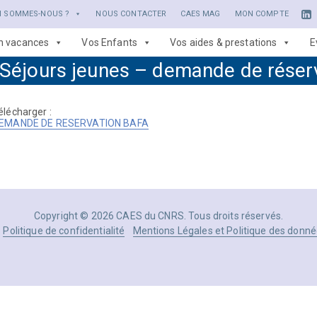
I SOMMES-NOUS ?
NOUS CONTACTER
CAES MAG
MON COMPTE
en vacances
Vos Enfants
Vos aides & prestations
E
Séjours jeunes – demande de réser
élécharger :
EMANDE DE RESERVATION BAFA
Copyright © 2026 CAES du CNRS. Tous droits réservés.
Politique de confidentialité
Mentions Légales et Politique des donné