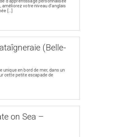
de d’apprentissage personnalisée
s, améliorez votre niveau d’anglais
née […]
aîgneraie (Belle-
e unique en bord de mer, dans un
ur cette petite escapade de
te on Sea –