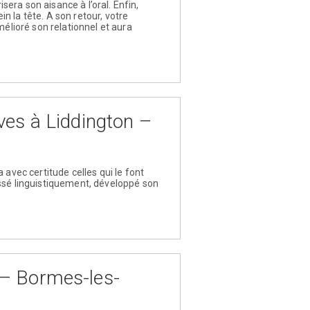
era son aisance à l’oral. Enfin,
 la tête. A son retour, votre
mélioré son relationnel et aura
ves à Liddington –
 avec certitude celles qui le font
essé linguistiquement, développé son
– Bormes-les-