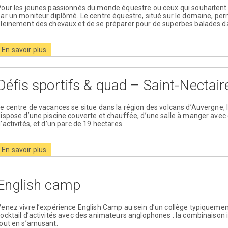
our les jeunes passionnés du monde équestre ou ceux qui souhaitent l
ar un moniteur diplômé. Le centre équestre, situé sur le domaine, per
leinement des chevaux et de se préparer pour de superbes balades dans
En savoir plus
Défis sportifs & quad – Saint-Nectai
e centre de vacances se situe dans la région des volcans d’Auvergne, le
ispose d’une piscine couverte et chauffée, d’une salle à manger ave
’activités, et d’un parc de 19 hectares.
En savoir plus
English camp
enez vivre l’expérience English Camp au sein d’un collège typiquement
ocktail d’activités avec des animateurs anglophones : la combinaison 
out en s’amusant.