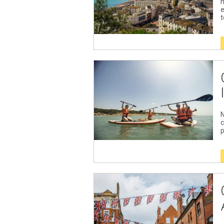
e
t
N
c
p