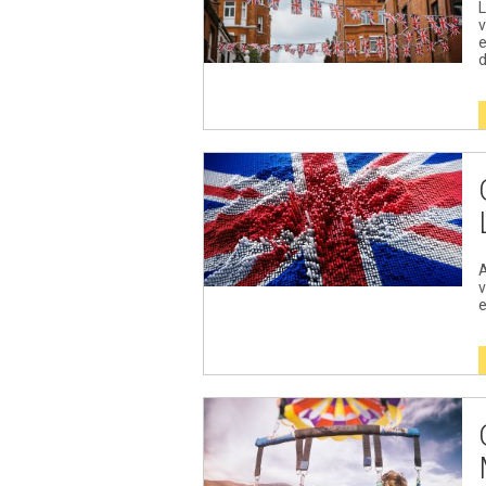
L
v
e
d
A
v
e