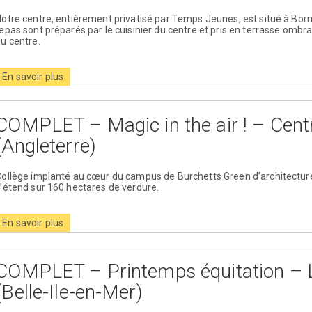
otre centre, entièrement privatisé par Temps Jeunes, est situé à Bo
epas sont préparés par le cuisinier du centre et pris en terrasse ombra
u centre.
En savoir plus
COMPLET – Magic in the air ! – Cent
(Angleterre)
ollège implanté au cœur du campus de Burchetts Green d’architectur
’étend sur 160 hectares de verdure.
En savoir plus
COMPLET – Printemps équitation – L
(Belle-Ile-en-Mer)