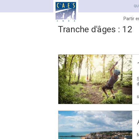
QU
Partir 
Tranche d'âges :
12
Navigation
des
articles
S
d
s
N