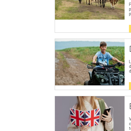
P
p
p
L
d
d
V
c
t