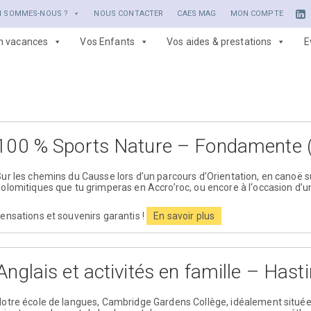
I SOMMES-NOUS ?
NOUS CONTACTER
CAES MAG
MON COMPTE
en vacances
Vos Enfants
Vos aides & prestations
E
100 % Sports Nature – Fondamente 
ur les chemins du Causse lors d’un parcours d’Orientation, en canoë sur
olomitiques que tu grimperas en Accro’roc, ou encore à l‘occasion d’un
ensations et souvenirs garantis !
En savoir plus
Anglais et activités en famille – Hast
otre école de langues, Cambridge Gardens Collège, idéalement située 