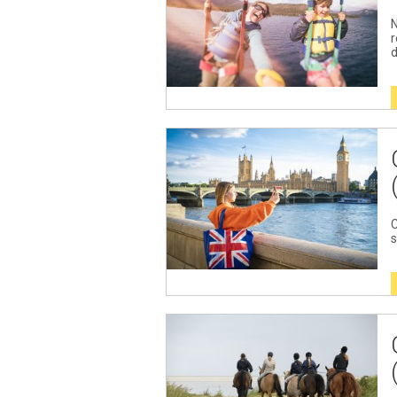
N
r
d
C
s