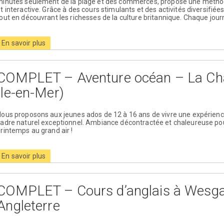
minutes seulement de la plage et des commerces, propose une métho
t interactive. Grâce à des cours stimulants et des activités diversifiée
out en découvrant les richesses de la culture britannique. Chaque jour
En savoir plus
COMPLET – Aventure océan – La Chat
Ile-en-Mer)
ous proposons aux jeunes ados de 12 à 16 ans de vivre une expérienc
adre naturel exceptionnel. Ambiance décontractée et chaleureuse po
rintemps au grand air !
En savoir plus
COMPLET – Cours d’anglais à Wesga
Angleterre