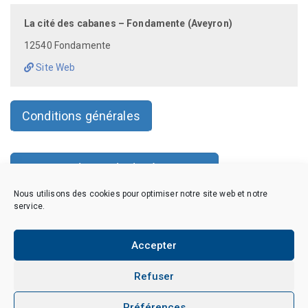
La cité des cabanes – Fondamente (Aveyron)
12540 Fondamente
Site Web
Conditions générales
Faire une demande de réservation
Nous utilisons des cookies pour optimiser notre site web et notre
service.
Copyright © 2026 CAES du CNRS. Tous droits réservés.
Accepter
Politique de cookies (EU)
Politique de confidentialité
Mentions Légales et Politique des données personnelles
Crédits
Refuser
Dispositions légales et réglementaires
Préférences