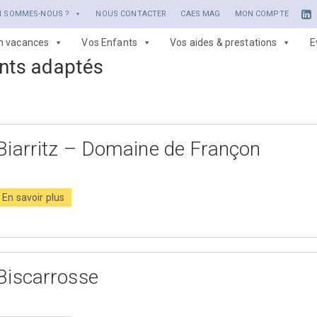
I SOMMES-NOUS ?
NOUS CONTACTER
CAES MAG
MON COMPTE
en vacances
Vos Enfants
Vos aides & prestations
E
ts adaptés
Biarritz – Domaine de Françon
En savoir plus
Biscarrosse