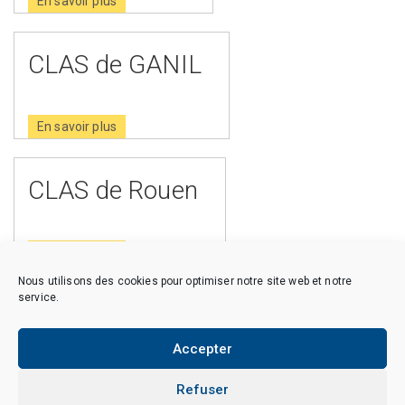
En savoir plus
CLAS de GANIL
En savoir plus
CLAS de Rouen
En savoir plus
Nous utilisons des cookies pour optimiser notre site web et notre
service.
Accepter
Copyright © 2026 CAES du CNRS. Tous droits réservés.
Politique de cookies (EU)
Politique de confidentialité
Mentions Légales et Politique des données personnelles
Refuser
Crédits