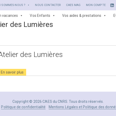
I SOMMES-NOUS ?
NOUS CONTACTER
CAES MAG
MON COMPTE
en vacances
Vos Enfants
Vos aides & prestations
E
lier des Lumières
Atelier des Lumières
En savoir plus
Copyright © 2026 CAES du CNRS. Tous droits réservés.
Politique de confidentialité
Mentions Légales et Politique des donné