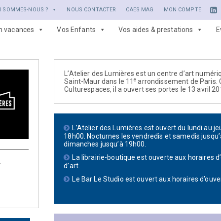
I SOMMES-NOUS ?
NOUS CONTACTER
CAES MAG
MON COMPTE
en vacances
Vos Enfants
Vos aides & prestations
E
L’Atelier des Lumières est un centre d’art numéri
e
Saint-Maur dans le 11
arrondissement de Paris. 
Culturespaces, il a ouvert ses portes le 13 avril 20
L’Atelier des Lumières est ouvert du lundi au j
18h00. Nocturnes les vendredis et samedis jusqu’
dimanches jusqu’à 19h00.
La librairie-boutique est ouverte aux horaires 
r
d’art.
Le Bar Le Studio est ouvert aux horaires d’ouvert