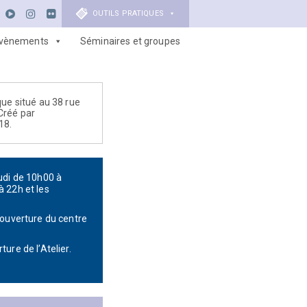
OUTILS PRATIQUES
vènements
Séminaires et groupes
que situé au 38 rue
Créé par
18.
eudi de 10h00 à
à 22h et les
d’ouverture du centre
ure de l’Atelier.