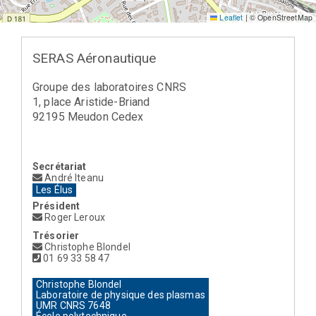
Leaflet
|
© OpenStreetMap
SERAS Aéronautique
Groupe des laboratoires CNRS
1, place Aristide-Briand
92195 Meudon Cedex
Secrétariat
André Iteanu
Les Élus
Président
Roger Leroux
Trésorier
Christophe Blondel
01 69 33 58 47
Christophe Blondel
Laboratoire de physique des plasmas
UMR CNRS 7648