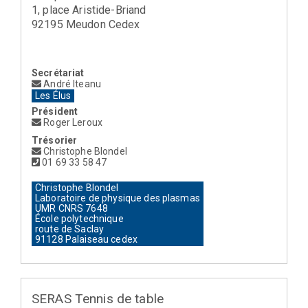
1, place Aristide-Briand
92195 Meudon Cedex
Secrétariat
André Iteanu
Les Élus
Président
Roger Leroux
Trésorier
Christophe Blondel
01 69 33 58 47
Christophe Blondel
Laboratoire de physique des plasmas
UMR CNRS 7648
École polytechnique
route de Saclay
91128 Palaiseau cedex
SERAS Tennis de table