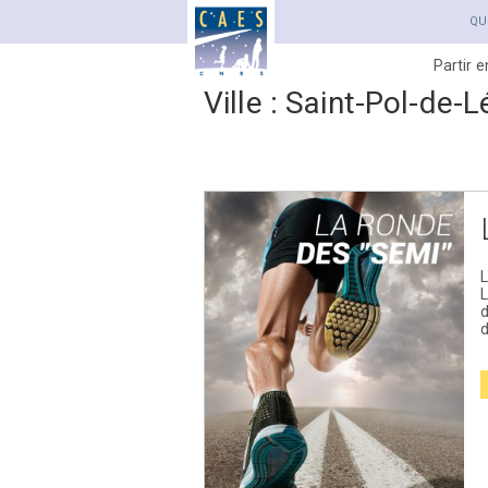
QU
Partir 
Ville :
Saint-Pol-de-L
L
L
d