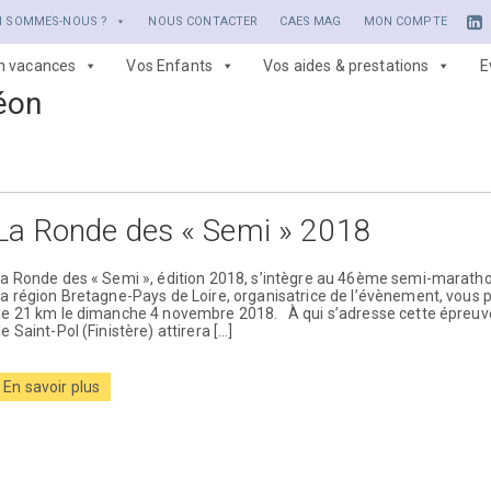
I SOMMES-NOUS ?
NOUS CONTACTER
CAES MAG
MON COMPTE
en vacances
Vos Enfants
Vos aides & prestations
E
éon
La Ronde des « Semi » 2018
a Ronde des « Semi », édition 2018, s’intègre au 46ème semi-marathon
a région Bretagne-Pays de Loire, organisatrice de l’évènement, vous p
de 21 km le dimanche 4 novembre 2018. À qui s’adresse cette épreuve
e Saint-Pol (Finistère) attirera […]
En savoir plus