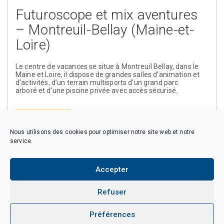
Futuroscope et mix aventures
– Montreuil-Bellay (Maine-et-
Loire)
Le centre de vacances se situe à Montreuil Bellay, dans le
Maine et Loire, il dispose de grandes salles d’animation et
d’activités, d’un terrain multisports d’un grand parc
arboré et d’une piscine privée avec accès sécurisé.
En savoir plus
Nous utilisons des cookies pour optimiser notre site web et notre
service.
Accepter
Copyright © 2026 CAES du CNRS. Tous droits réservés.
Politique de cookies (EU)
Politique de confidentialité
Mentions Légales et Politique des données personnelles
Refuser
Crédits
Préférences