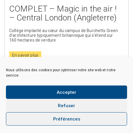
COMPLET – Magic in the air !
– Central London (Angleterre)
Collège implanté au cœur du campus de Burchetts Green
d’architecture typiquement britannique qui s’étend sur
160 hectares de verdure.
En savoir plus
Nous utilisons des cookies pour optimiser notre site web et notre
service.
Copyright © 2026 CAES du CNRS. Tous droits réservés.
Accepter
Politique de cookies (EU)
Politique de confidentialité
Mentions Légales et Politique des données personnelles
Crédits
Refuser
Préférences