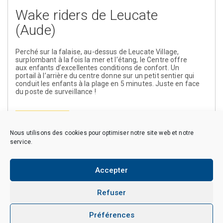
Wake riders de Leucate
(Aude)
Perché sur la falaise, au-dessus de Leucate Village,
surplombant à la fois la mer et l’étang, le Centre offre
aux enfants d’excellentes conditions de confort. Un
portail à l’arrière du centre donne sur un petit sentier qui
conduit les enfants à la plage en 5 minutes. Juste en face
du poste de surveillance !
En savoir plus
Nous utilisons des cookies pour optimiser notre site web et notre
service.
Accepter
Copyright © 2026 CAES du CNRS. Tous droits réservés.
Politique de cookies (EU)
Politique de confidentialité
Mentions Légales et Politique des données personnelles
Refuser
Crédits
Préférences