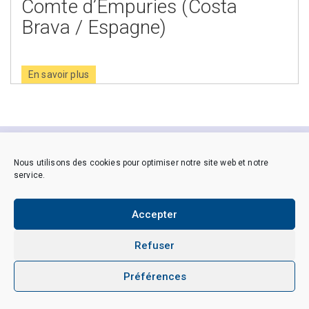
Comte d’Empuries (Costa
Brava / Espagne)
En savoir plus
Copyright © 2026 CAES du CNRS. Tous droits réservés.
Nous utilisons des cookies pour optimiser notre site web et notre
Politique de cookies (EU)
Politique de confidentialité
service.
Mentions Légales et Politique des données personnelles
Crédits
Accepter
Refuser
Préférences