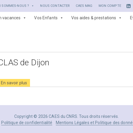
I SOMMES-NOUS ?
NOUS CONTACTER
CAES MAG
MON COMPTE
en vacances
Vos Enfants
Vos aides & prestations
E
CLAS de Dijon
En savoir plus
Copyright © 2026 CAES du CNRS. Tous droits réservés.
Politique de confidentialité
Mentions Légales et Politique des donné