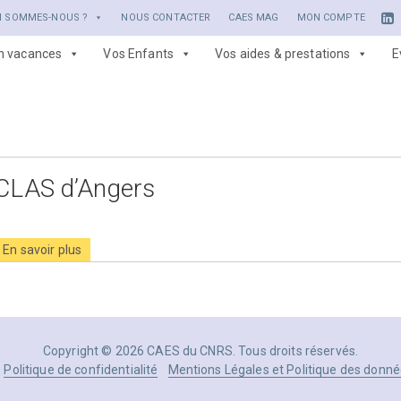
I SOMMES-NOUS ?
NOUS CONTACTER
CAES MAG
MON COMPTE
en vacances
Vos Enfants
Vos aides & prestations
E
CLAS d’Angers
En savoir plus
Copyright © 2026 CAES du CNRS. Tous droits réservés.
Politique de confidentialité
Mentions Légales et Politique des donné