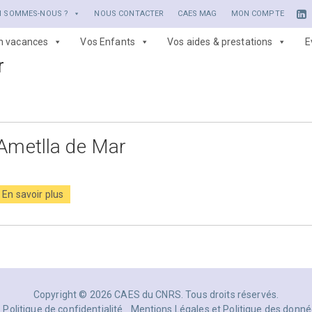
I SOMMES-NOUS ?
NOUS CONTACTER
CAES MAG
MON COMPTE
en vacances
Vos Enfants
Vos aides & prestations
E
r
Ametlla de Mar
En savoir plus
Copyright © 2026 CAES du CNRS. Tous droits réservés.
Politique de confidentialité
Mentions Légales et Politique des donné