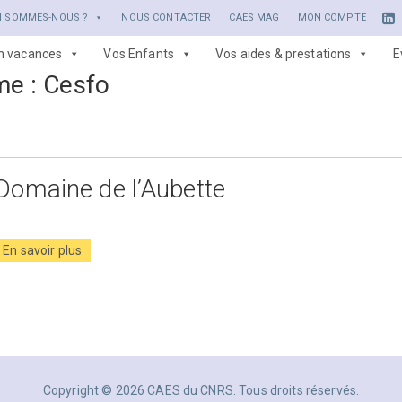
I SOMMES-NOUS ?
NOUS CONTACTER
CAES MAG
MON COMPTE
en vacances
Vos Enfants
Vos aides & prestations
E
me :
Cesfo
Domaine de l’Aubette
En savoir plus
Copyright © 2026 CAES du CNRS. Tous droits réservés.