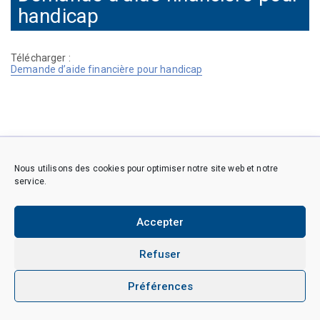
handicap
Télécharger :
Demande d’aide financière pour handicap
Copyright © 2026 CAES du CNRS. Tous droits réservés.
Nous utilisons des cookies pour optimiser notre site web et notre
Politique de cookies (EU)
Politique de confidentialité
service.
Mentions Légales et Politique des données personnelles
Crédits
Accepter
Refuser
Préférences