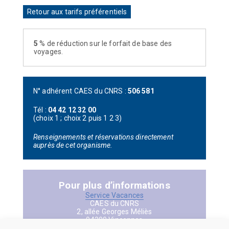
Retour aux tarifs préférentiels
5
% de réduction sur le forfait de base des
voyages.
N° adhérent CAES du CNRS :
506 581
Tél :
04 42 12 32 00
(choix 1 ; choix 2 puis 1 2 3)
Renseignements et réservations directement
auprès de cet organisme.
Pour plus d’informations
Service Vacances
CAES du CNRS
2, allée Georges Méliès
94300 Vincennes
Tél : 01 49 57 50 11 ou 12