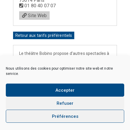
75014 Paris
01 80 40 07 07
Site Web
Retour aux tarifs préférentiels
Le théâtre Bobino propose d’autres spectacles à
tarifs préférentiels en suivant
ce lien
.
Nous utilisons des cookies pour optimiser notre site web et notre
service.
Copyright © 2026 CAES du CNRS. Tous droits réservés.
Accepter
Politique de cookies (EU)
Politique de confidentialité
Mentions Légales et Politique des données personnelles
Refuser
Crédits
Préférences