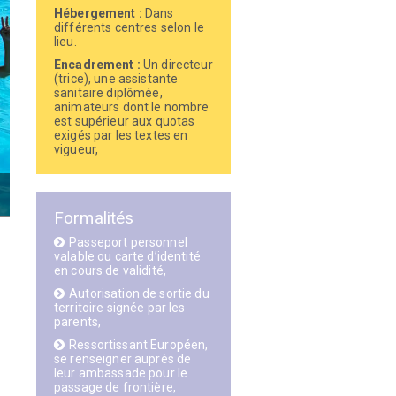
Hébergement :
Dans
différents centres selon le
lieu.
Encadrement :
Un directeur
(trice), une assistante
sanitaire diplômée,
animateurs dont le nombre
est supérieur aux quotas
exigés par les textes en
vigueur,
Formalités
Passeport personnel
valable ou carte d’identité
en cours de validité,
Autorisation de sortie du
territoire signée par les
parents,
Ressortissant Européen,
se renseigner auprès de
leur ambassade pour le
passage de frontière,