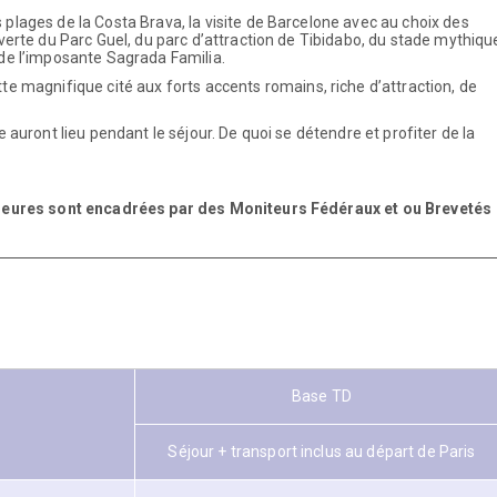
 plages de la Costa Brava, la visite de Barcelone avec au choix des
verte du Parc Guel, du parc d’attraction de Tibidabo, du stade mythiqu
de l’imposante Sagrada Familia.
ette magnifique cité aux forts accents romains, riche d’attraction, de
 auront lieu pendant le séjour. De quoi se détendre et profiter de la
rieures sont encadrées par des Moniteurs Fédéraux et ou Brevetés
Base TD
Séjour + transport inclus au départ de Paris