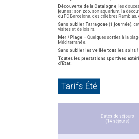
Découverte de la Catalogne
,
les douces
jeunes : son zoo, son aquarium, la décou
du FC Barcelona, des célèbres Ramblas, 
Sans oublier Tarragone
(1 journée)
, c
visites et de loisirs.
Mer / Plage
– Quelques sorties à la plage
Méditerranée.
Sans oublier les
veill
ée tous les soirs !
Toutes les prestations sportives exté
d’État.
Tarifs Été
Dates de séjours
(14 séjours)