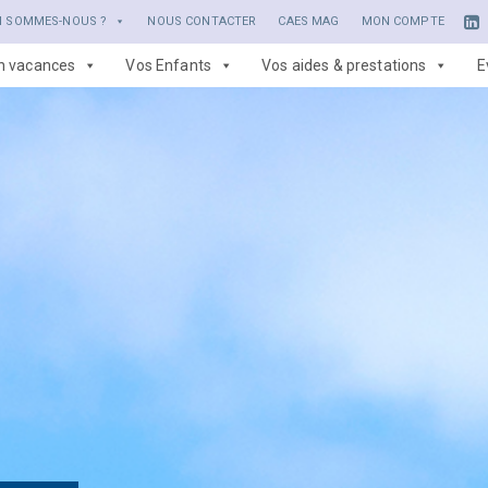
I SOMMES-NOUS ?
NOUS CONTACTER
CAES MAG
MON COMPTE
en vacances
Vos Enfants
Vos aides & prestations
E