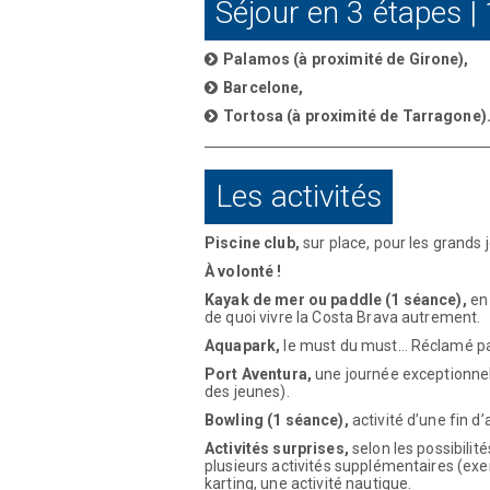
Séjour en 3 étapes |
Palamos (à proximité de Girone),
Barcelone
,
Tortosa (à proximité de Tarragone)
Les activités
Piscine club
,
sur place, pour les grands 
À volonté !
Kayak de mer
ou paddle
(1 séance),
en 
de quoi vivre la Costa Brava autrement.
Aquapark
,
le must du must… Réclamé par
Port Aventura
,
une journée exceptionnell
des jeunes).
Bowling
(1 séance),
activité d’une fin d
Activités
s
urprises
,
selon les possibili
plusieurs activités supplémentaires (exemp
karting, une activité nautique.