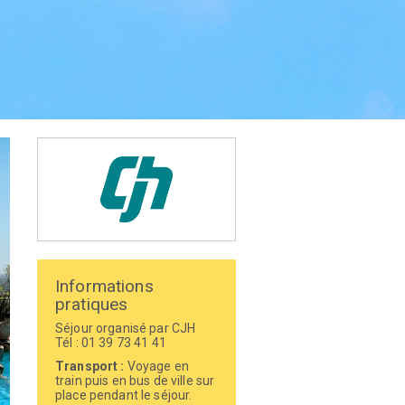
Informations
pratiques
Séjour organisé par CJH
Tél : 01 39 73 41 41
Transport :
Voyage en
train puis en bus de ville sur
place pendant le séjour.