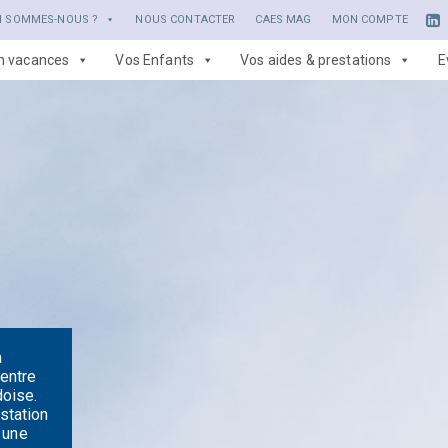
I SOMMES-NOUS ?
NOUS CONTACTER
CAES MAG
MON COMPTE
en vacances
Vos Enfants
Vos aides & prestations
E
a
 entre
doise.
 station
 une