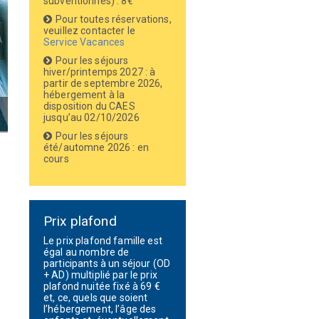
subventionnés) : 8€
Pour toutes réservations,
veuillez contacter le
Service Vacances
Pour les séjours
hiver/printemps 2027 : à
partir de septembre 2026,
hébergement à la
disposition du CAES
jusqu’au 02/10/2026
Pour les séjours
été/automne 2026 : en
cours
Prix plafond
Le prix plafond famille est
égal au nombre de
participants à un séjour (OD
+ AD) multiplié par le prix
plafond nuitée fixé à 69 €
et, ce, quels que soient
l’hébergement, l’âge des