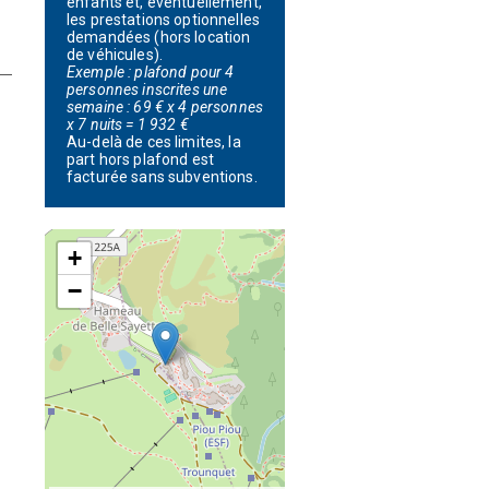
enfants et, éventuellement,
les prestations optionnelles
demandées (hors location
de véhicules).
Exemple : plafond pour 4
personnes inscrites une
semaine : 69 € x 4 personnes
x 7 nuits = 1 932 €
Au-delà de ces limites, la
part hors plafond est
facturée sans subventions.
+
−