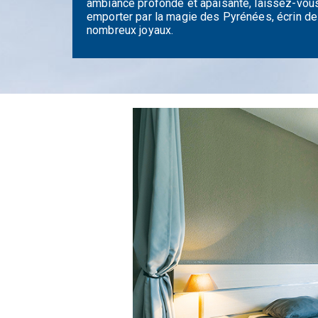
ambiance profonde et apaisante, laissez-vou
emporter par la magie des Pyrénées, écrin de
nombreux joyaux.