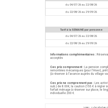
du 04/07/26 au 22/08/26
du 22/08/26 au 29/09/26
Tarif à la SEMAINE par personne
du 04/07/26 au 22/08/26
du 22/08/26 au 29/09/26
Informations complémentaires :
Réserva
acceptés
Ces prix comprennent :
La pension compl
remontées mécaniques (pour l'Hiver), prêt 
(à réserver à l'avance auprès du village v
Ces prix ne comprennent pas :
Les activi
sub.) de 8.00€, la caution (155 € à régle
forfait ménage à réserver sur place, le lin
individuelle 200 €.