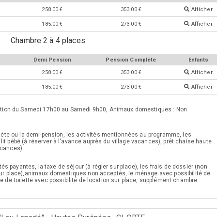
258.00 €
353.00 €
Afficher
185.00 €
273.00 €
Afficher
Chambre 2 à 4 places
Demi Pension
Pension Complète
Enfants
258.00 €
353.00 €
Afficher
185.00 €
273.00 €
Afficher
tion du Samedi 17h00 au Samedi 9h00, Animaux domestiques : Non
ète ou la demi-pension, les activités mentionnées au programme, les
lit bébé (à réserver à l'avance auprès du village vacances), prêt chaise haute
acances).
tés payantes, la taxe de séjour (à régler sur place), les frais de dossier (non
r sur place),animaux domestiques non acceptés, le ménage avec possibilité de
ge de toilette avec possibilité de location sur place, supplément chambre