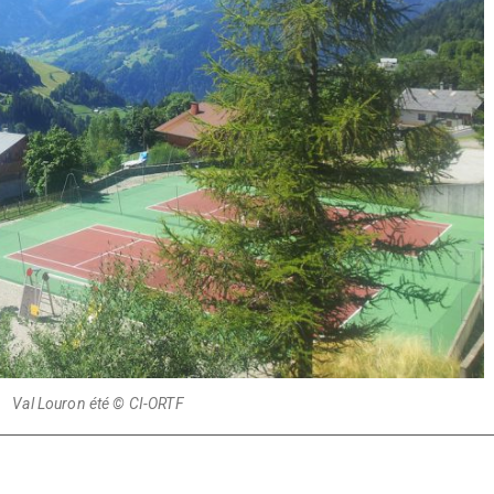
Val Louron été © CI-ORTF