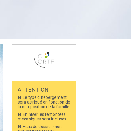
ATTENTION
Le type d’hébergement
sera attribué en fonction de
la composition de la famille.
En hiver les remontées
mécaniques sont incluses
Frais de dossier (non