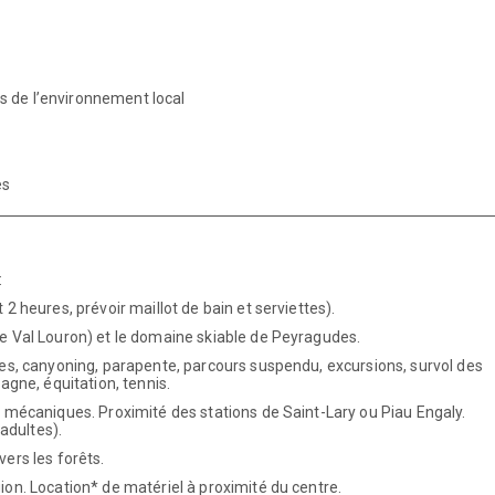
 de l’environnement local
es
:
2 heures, prévoir maillot de bain et serviettes).
e Val Louron) et le domaine skiable de Peyragudes.
res, canyoning, parapente, parcours suspendu, excursions, survol des
agne, équitation, tennis.
 mécaniques. Proximité des stations de Saint-Lary ou Piau Engaly.
 adultes).
ers les forêts.
ion. Location* de matériel à proximité du centre.