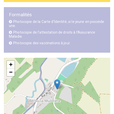
Formalités
Photocopie de la Carte d’Identité, si le jeune en possède
une.
Photocopie de l’attestation de droits à l’Assurance
Maladie.
Photocopie des vaccinations à jour.
+
−