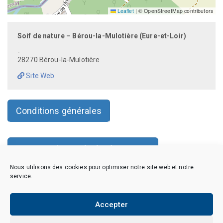
Leaflet
|
© OpenStreetMap contributors
Soif de nature – Bérou-la-Mulotière (Eure-et-Loir)
-
28270 Bérou-la-Mulotière
Site Web
Conditions générales
Faire une demande de réservation
Nous utilisons des cookies pour optimiser notre site web et notre
service.
Copyright © 2026 CAES du CNRS. Tous droits réservés.
Accepter
Politique de cookies (EU)
Politique de confidentialité
Mentions Légales et Politique des données personnelles