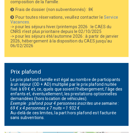
composition de la famille.
Frais de dossier (non subventionnés) : 8€
Pour toutes réservations, veuillez contacter le
Service
Vacances
.
-> pour les séjours hiver/printemps 2026 : le CAES du
CNRS n’est plus prioritaire depuis le 02/10/2025
-> pour les séjours été/automne 2026 : à partir de janvier
2026, hébergement à la disposition du CAES jusqu’au
06/02/2026
Prix plafond
Le prix plafond famille est égal au nombre de participants
à un séjour (OD + AD) multiplié par le prix plafond nuitée
fixé à 69 € et, ce, quels que soient l’hébergement, l’âge des
enfants et, éventuellement, les prestations optionnelles
demandées (hors location de véhicules).
Exemple : plafond pour 4 personnes inscrites une semaine :
69 € x 4 personnes x 7 nuits = 1 932 €
Au-delà de ces limites, la part hors plafond est facturée
sans subventions.