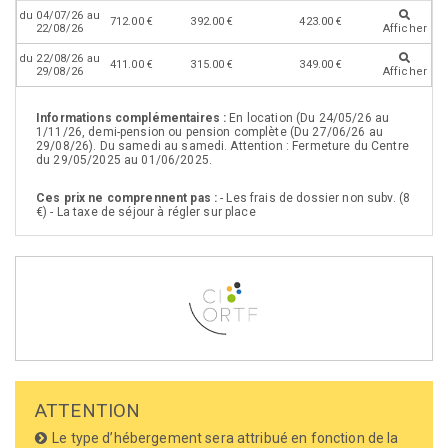
du 04/07/26 au
712.00 €
392.00 €
423.00 €
22/08/26
Afficher
du 22/08/26 au
411.00 €
315.00 €
349.00 €
29/08/26
Afficher
Informations complémentaires :
En location (Du 24/05/26 au
1/11/26, demi-pension ou pension complète (Du 27/06/26 au
29/08/26). Du samedi au samedi. Attention : Fermeture du Centre
du 29/05/2025 au 01/06/2025.
Ces prix ne comprennent pas :
- Les frais de dossier non subv. (8
€) - La taxe de séjour à régler sur place
ATTENTION
Le type d’hébergement sera attribué en fonction de la