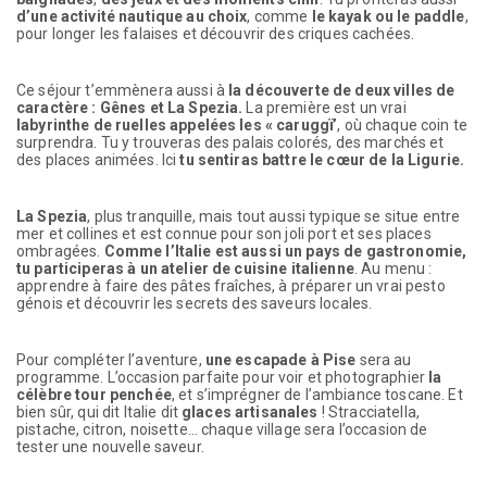
d’une activité nautique au choix
, comme
le kayak ou le paddle
,
pour longer les falaises et découvrir des criques cachées.
Ce séjour t’emmènera aussi à
la découverte de deux villes de
caractère : Gênes et La Spezia.
La première est un vrai
labyrinthe de ruelles appelées les « caruggï’
, où chaque coin te
surprendra. Tu y trouveras des palais colorés, des marchés et
des places animées. Ici
tu sentiras battre le cœur de la Ligurie.
La Spezia
, plus tranquille, mais tout aussi typique se situe entre
mer et collines et est connue pour son joli port et ses places
ombragées.
Comme l’Italie est aussi un pays de gastronomie,
tu participeras à un atelier de cuisine italienne
. Au menu :
apprendre à faire des pâtes fraîches, à préparer un vrai pesto
génois et découvrir les secrets des saveurs locales.
Pour compléter l’aventure,
une escapade à Pise
sera au
programme. L’occasion parfaite pour voir et photographier
la
célèbre tour penchée
, et s’imprégner de l’ambiance toscane. Et
bien sûr, qui dit Italie dit
glaces artisanales
! Stracciatella,
pistache, citron, noisette… chaque village sera l’occasion de
tester une nouvelle saveur.