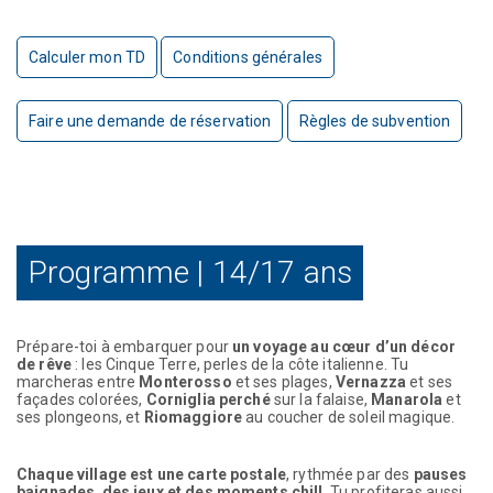
Calculer mon TD
Conditions générales
Faire une demande de réservation
Règles de subvention
Programme | 14/17 ans
Prépare-toi à embarquer pour
un voyage au cœur d’un décor
de rêve
: les Cinque Terre, perles de la côte italienne. Tu
marcheras entre
Monterosso
et ses plages,
Vernazza
et ses
façades colorées,
Corniglia perché
sur la falaise,
Manarola
et
ses plongeons, et
Riomaggiore
au coucher de soleil magique.
Chaque village est une carte postale
, rythmée par des
pauses
baignades
,
des jeux et des moments chill
. Tu profiteras aussi