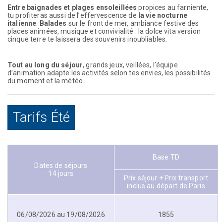
Entre baignades et plages ensoleillées
propices au farniente,
tu profiteras aussi de l’effervescence de
la vie nocturne
italienne
.
Balades
sur le front de mer, ambiance festive des
places animées, musique et convivialité : la dolce vita version
cinque terre te laissera des souvenirs inoubliables.
Tout au long du séjour
, grands jeux, veillées, l’équipe
d’animation adapte les activités selon tes envies, les possibilités
du moment et la météo.
Tarifs Été
Base TD
Dates de séjours
14 jours
Prix séjour + Prix transport
inclus au départ de Paris
06/08/2026 au 19/08/2026
1855