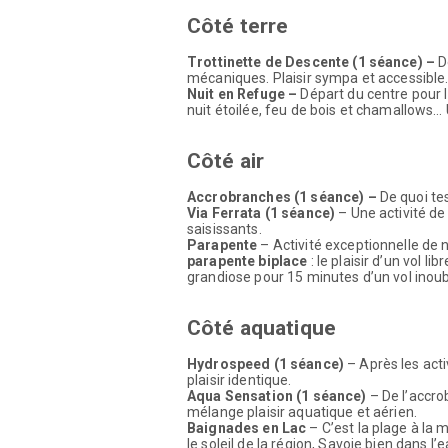
Calculer mon TD
Conditions généra
Une nature sauvage, riche, le lac du M
Lansalia, la pointe de l’Observatoire,
émailleront un ensemble d’activités
Activités sportives 