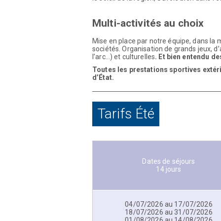
Côté terre
Trottinette de Descente
(1 séance)
–
D
mécaniques. Plaisir sympa et accessible
Nuit en Refuge –
Départ du centre pour l
nuit étoilée, feu de bois et chamallows… 
Côté air
Accrobranches
(1 séance)
–
De quoi tes
Via Ferrata
(1 séance)
– Une activité de
saisissants.
Parapente
– Activité exceptionnelle de n
parapente biplace
: le plaisir d’un vol 
grandiose pour 15 minutes d’un vol inoub
Côté aquatique
Hydrospeed (1 séance)
– Après les acti
plaisir identique.
Aqua Sensation
(1 séance)
– De l’accro
mélange plaisir aquatique et aérien.