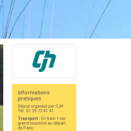
Informations
pratiques
Séjour organisé par CJH
Tél : 01 39 73 41 41
Transport :
En train + car
grand tourisme au départ
de Paris.