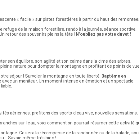
les
Faire une demande de réservation
Règles de subvention
ont-Cenis, le lac Blanc, le lac de Belle-Combe, la pointe de
 le monolithe de Sardières, les roches à cupules et pierres gravée
 dévolues à la montagne.
| 12/17 ans