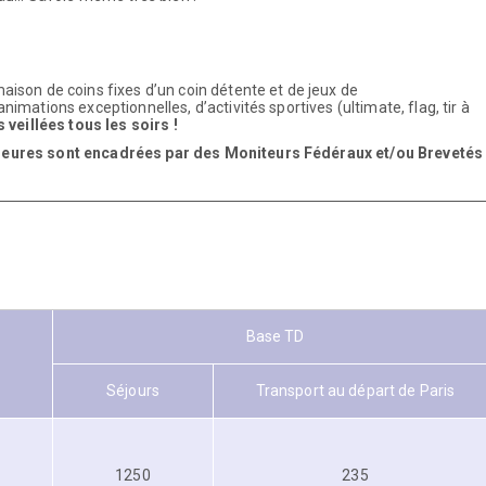
escente « facile » sur pistes forestières à partir du haut des remontée
.
e refuge de la maison forestière, rando à la journée, séance sportive,
Un retour des souvenirs pleins la tête !
N’oubliez pas votre duvet !
ter son équilibre, son agilité et son calme dans la cime des arbres.
 pleine nature pour dompter la montagne en profitant de points de vu
otre séjour ! Survoler la montagne en toute liberté.
Baptême en
libre avec un moniteur. Un moment intense en émotion et un spectacle
liable.
vités aériennes, profitons des sports d’eau vive, nouvelles sensations,
branches sur l’eau, voici comment on pourrait résumer cette activité q