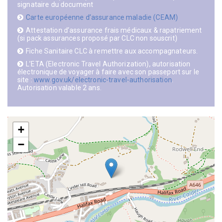
signataire du document
Carte européenne d’assurance maladie (CEAM)
Attestation d’assurance frais médicaux & rapatriement
(si pack assurances proposé par CLC non souscrit)
Fiche Sanitaire CLC à remettre aux accompagnateurs.
L’ETA (Electronic Travel Authorization), autorisation
électronique de voyager à faire avec son passeport sur le
site :
www.gov.uk/electronic-travel-authorisation
.
Autorisation valable 2 ans.
+
−