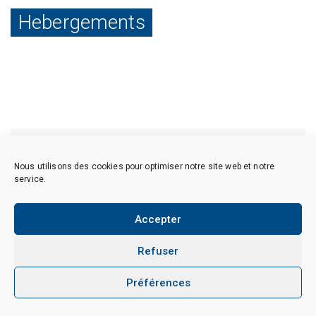
Hebergements
[ULWPQSF id=117]
Nous utilisons des cookies pour optimiser notre site web et notre
service.
Copyright © 2026 CAES du CNRS. Tous droits réservés.
Politique de cookies (EU)
Politique de confidentialité
Accepter
Mentions Légales et Politique des données personnelles
Crédits
Refuser
Préférences