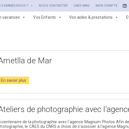
I SOMMES-NOUS ?
NOUS CONTACTER
CAES MAG
MON COMPTE
en vacances
Vos Enfants
Vos aides & prestations
E
Ametlla de Mar
En savoir plus
Ateliers de photographie avec l’ag
icentenaire de la photographie avec l'agence Magnum Photos Afin de c
hotographie, le CAES du CNRS a choisi de s'associer à l'agence Mag