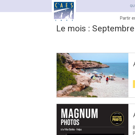
QU
Partir 
Le mois :
Septembre
Navigation
des
articles
B
p