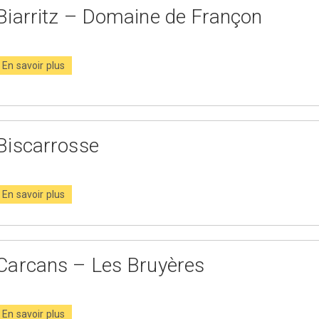
Biarritz – Domaine de Françon
En savoir plus
Biscarrosse
En savoir plus
Carcans – Les Bruyères
En savoir plus