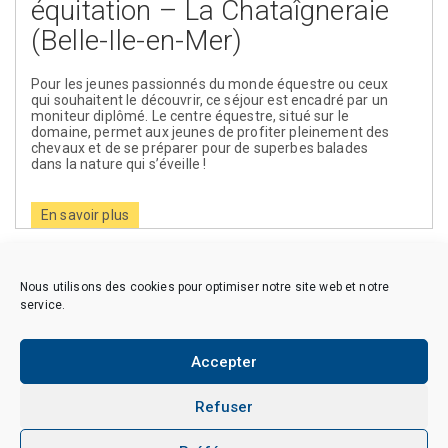
équitation – La Chataîgneraie
(Belle-Ile-en-Mer)
Pour les jeunes passionnés du monde équestre ou ceux
qui souhaitent le découvrir, ce séjour est encadré par un
moniteur diplômé. Le centre équestre, situé sur le
domaine, permet aux jeunes de profiter pleinement des
chevaux et de se préparer pour de superbes balades
dans la nature qui s’éveille !
En savoir plus
Suivant
Nous utilisons des cookies pour optimiser notre site web et notre
service.
Accepter
Copyright © 2026 CAES du CNRS. Tous droits réservés.
Politique de cookies (EU)
Politique de confidentialité
Mentions Légales et Politique des données personnelles
Refuser
Crédits