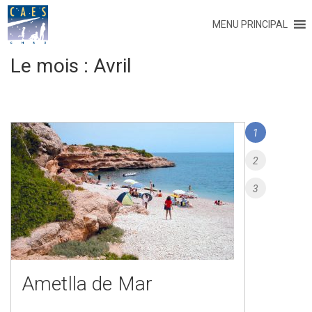
MENU PRINCIPAL
Le mois :
Avril
Navigation
Page
1
des
articles
Page
2
Page
3
Ametlla de Mar